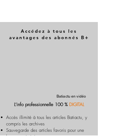
Accédez à tous les
avantages des abonnés B+
Batiactu en vidéo
L’info professionnelle 100 %
DIGITAL
Accès illimité à tous les articles Batiactu, y
compris les archives
Sauvegarde des articles favoris pour une
lecture optimisée