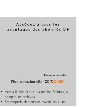
Accédez à tous les
avantages des abonnés B+
Batiactu en vidéo
L’info professionnelle 100 %
DIGITAL
Accès illimité à tous les articles Batiactu, y
compris les archives
Sauvegarde des articles favoris pour une
lecture optimisée