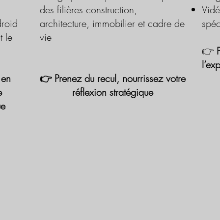
des filières construction,
Vidé
roid
architecture, immobilier et cadre de
spéc
t le
vie
👉
l’ex
 en
👉 Prenez du recul, nourrissez votre
e
réflexion stratégique
ue