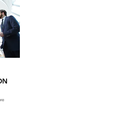
ON
bre