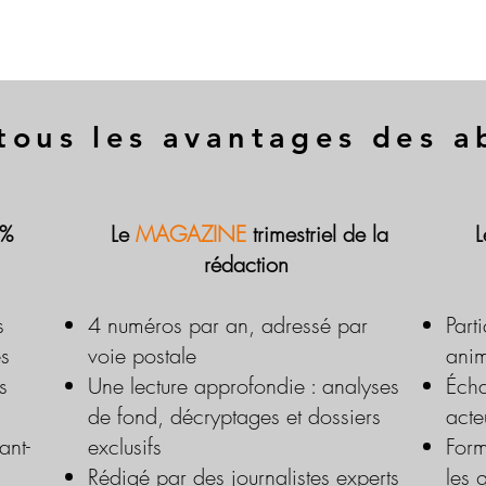
tous les avantages des 
 %
Le
MAGAZINE
trimestriel de la
rédaction
s
4 numéros par an, adressé par
Part
es
voie postale
anim
s
Une lecture approfondie : analyses
Écha
de fond, décryptages et dossiers
acte
ant-
exclusifs
Form
Rédigé par des journalistes experts
les 