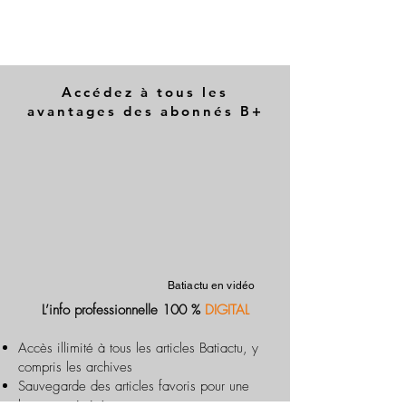
Accédez à tous les
avantages des abonnés B+
Batiactu en vidéo
L’info professionnelle 100 %
DIGITAL
Accès illimité à tous les articles Batiactu, y
compris les archives
Sauvegarde des articles favoris pour une
lecture optimisée