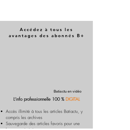
Accédez à tous les
avantages des abonnés B+
Batiactu en vidéo
L’info professionnelle 100 %
DIGITAL
Accès illimité à tous les articles Batiactu, y
compris les archives
Sauvegarde des articles favoris pour une
lecture optimisée