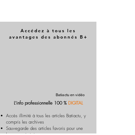
Accédez à tous les
avantages des abonnés B+
Batiactu en vidéo
L’info professionnelle 100 %
DIGITAL
Accès illimité à tous les articles Batiactu, y
compris les archives
Sauvegarde des articles favoris pour une
lecture optimisée