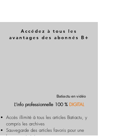
Accédez à tous les
avantages des abonnés B+
Batiactu en vidéo
L’info professionnelle 100 %
DIGITAL
Accès illimité à tous les articles Batiactu, y
compris les archives
Sauvegarde des articles favoris pour une
lecture optimisée