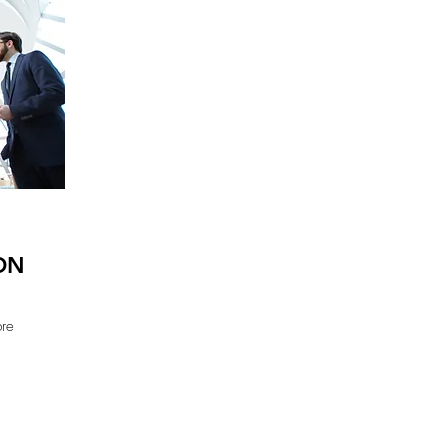
ON
bre