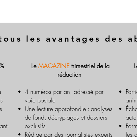
tous les avantages des 
 %
Le
MAGAZINE
trimestriel de la
rédaction
s
4 numéros par an, adressé par
Part
es
voie postale
anim
s
Une lecture approfondie : analyses
Écha
de fond, décryptages et dossiers
acte
ant-
exclusifs
Form
Rédigé par des journalistes experts
les 