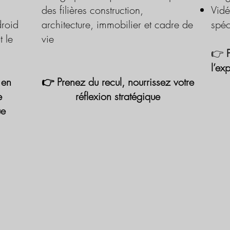
des filières construction,
Vidé
roid
architecture, immobilier et cadre de
spéc
t le
vie
👉
l’ex
 en
👉 Prenez du recul, nourrissez votre
e
réflexion stratégique
ue