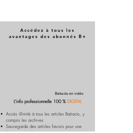
Accédez à tous les
avantages des abonnés B+
Batiactu en vidéo
L’info professionnelle 100 %
DIGITAL
Accès illimité à tous les articles Batiactu, y
compris les archives
Sauvegarde des articles favoris pour une
lecture optimisée