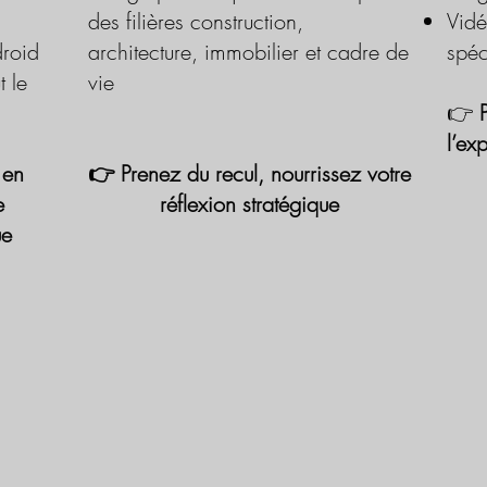
des filières construction,
Vidé
roid
architecture, immobilier et cadre de
spéc
t le
vie
👉
l’ex
 en
👉 Prenez du recul, nourrissez votre
e
réflexion stratégique
ue