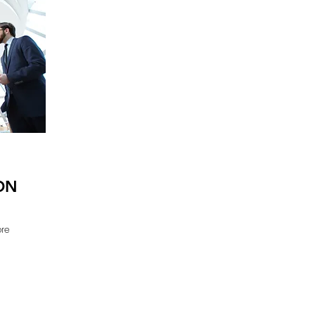
ON
bre