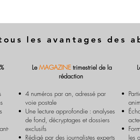
tous les avantages des 
 %
Le
MAGAZINE
trimestriel de la
rédaction
s
4 numéros par an, adressé par
Part
es
voie postale
anim
s
Une lecture approfondie : analyses
Écha
de fond, décryptages et dossiers
acte
ant-
exclusifs
Form
Rédigé par des journalistes experts
les 