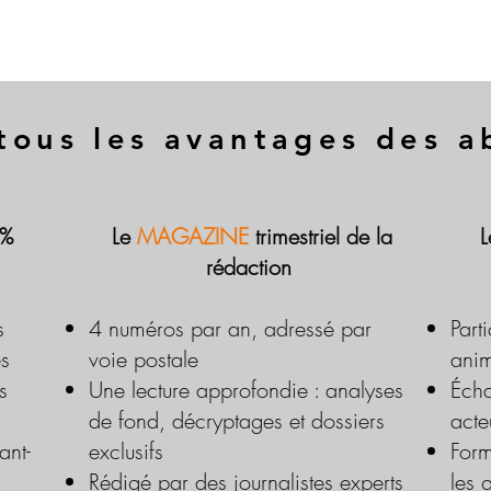
tous les avantages des 
 %
Le
MAGAZINE
trimestriel de la
rédaction
s
4 numéros par an, adressé par
Part
es
voie postale
anim
s
Une lecture approfondie : analyses
Écha
de fond, décryptages et dossiers
acte
ant-
exclusifs
Form
Rédigé par des journalistes experts
les 