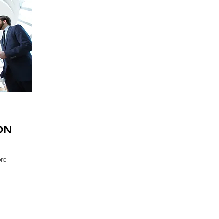
ON
bre