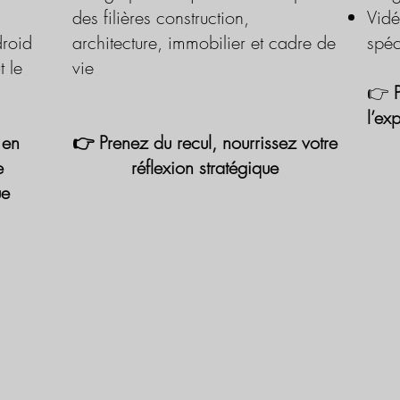
des filières construction,
Vidé
roid
architecture, immobilier et cadre de
spéc
t le
vie
👉
l’ex
 en
👉 Prenez du recul, nourrissez votre
e
réflexion stratégique
ue