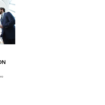
ON
bre