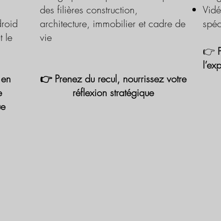
des filières construction,
Vidé
roid
architecture, immobilier et cadre de
spéc
t le
vie
👉
l’ex
 en
👉 Prenez du recul, nourrissez votre
e
réflexion stratégique
ue