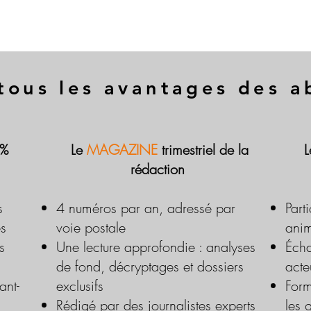
tous les avantages des 
 %
Le
MAGAZINE
trimestriel de la
rédaction
s
4 numéros par an, adressé par
Part
es
voie postale
anim
s
Une lecture approfondie : analyses
Écha
de fond, décryptages et dossiers
acte
ant-
exclusifs
Form
Rédigé par des journalistes experts
les 