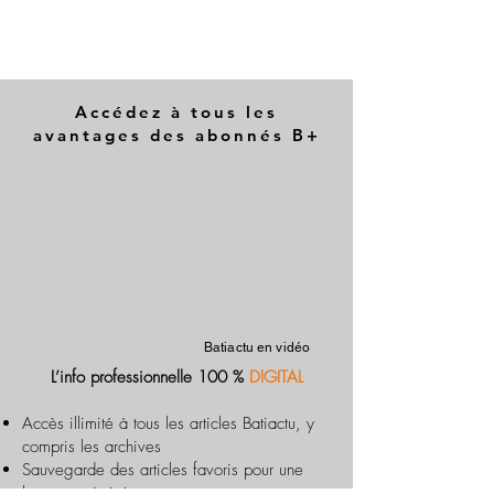
Accédez à tous les
avantages des abonnés B+
Batiactu en vidéo
L’info professionnelle 100 %
DIGITAL
Accès illimité à tous les articles Batiactu, y
compris les archives
Sauvegarde des articles favoris pour une
lecture optimisée