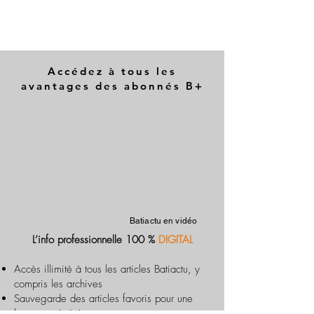
Accédez à tous les
avantages des abonnés B+
Batiactu en vidéo
L’info professionnelle 100 %
DIGITAL
Accès illimité à tous les articles Batiactu, y
compris les archives
Sauvegarde des articles favoris pour une
lecture optimisée