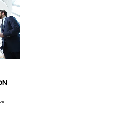
ON
bre