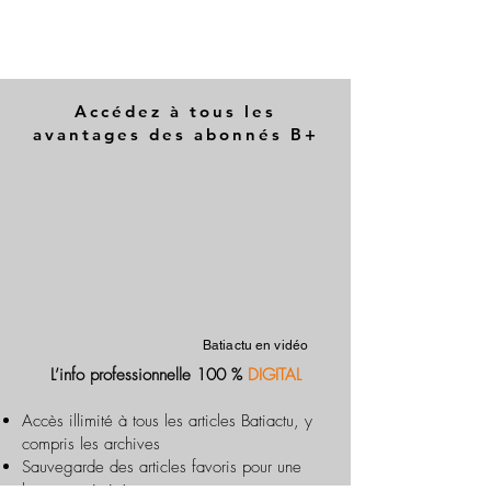
Accédez à tous les
avantages des abonnés B+
Batiactu en vidéo
L’info professionnelle 100 %
DIGITAL
Accès illimité à tous les articles Batiactu, y
compris les archives
Sauvegarde des articles favoris pour une
lecture optimisée