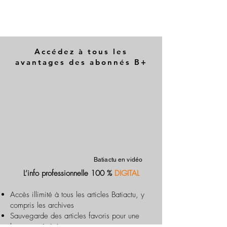
Accédez à tous les
avantages des abonnés B+
Batiactu en vidéo
L’info professionnelle 100 %
DIGITAL
Accès illimité à tous les articles Batiactu, y
compris les archives
Sauvegarde des articles favoris pour une
lecture optimisée