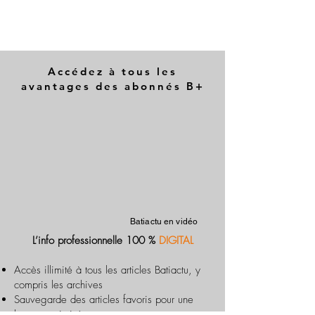
Accédez à tous les
avantages des abonnés B+
Batiactu en vidéo
L’info professionnelle 100 %
DIGITAL
Accès illimité à tous les articles Batiactu, y
compris les archives
Sauvegarde des articles favoris pour une
lecture optimisée