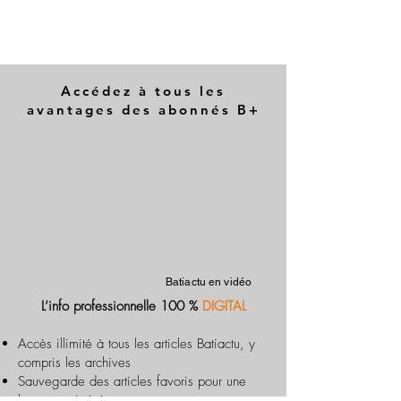
Accédez à tous les
avantages des abonnés B+
Batiactu en vidéo
L’info professionnelle 100 %
DIGITAL
Accès illimité à tous les articles Batiactu, y
compris les archives
Sauvegarde des articles favoris pour une
lecture optimisée