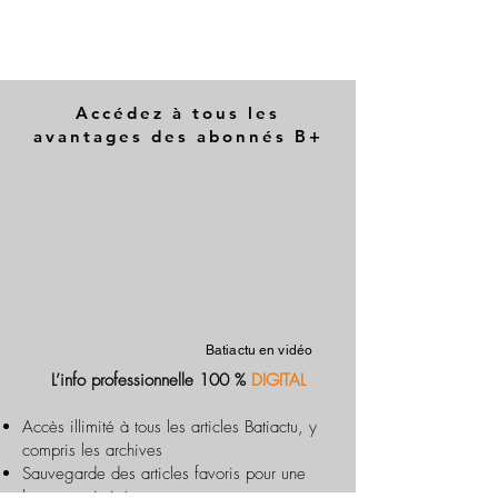
Accédez à tous les
avantages des abonnés B+
Batiactu en vidéo
L’info professionnelle 100 %
DIGITAL
Accès illimité à tous les articles Batiactu, y
compris les archives
Sauvegarde des articles favoris pour une
lecture optimisée