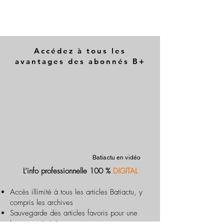
Accédez à tous les
avantages des abonnés B+
Batiactu en vidéo
L’info professionnelle 100 %
DIGITAL
Accès illimité à tous les articles Batiactu, y
compris les archives
Sauvegarde des articles favoris pour une
lecture optimisée