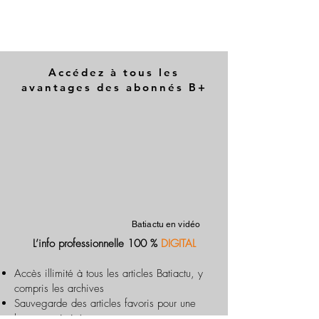
Accédez à tous les
avantages des abonnés B+
Batiactu en vidéo
L’info professionnelle 100 %
DIGITAL
Accès illimité à tous les articles Batiactu, y
compris les archives
Sauvegarde des articles favoris pour une
lecture optimisée