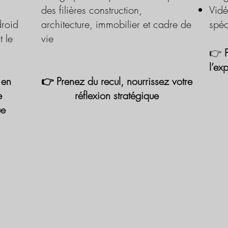
des filières construction,
Vidé
roid
architecture, immobilier et cadre de
spéc
t le
vie
👉
l’ex
 en
👉 Prenez du recul, nourrissez votre
e
réflexion stratégique
ue