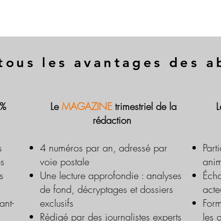
tous les avantages des 
 %
Le
MAGAZINE
trimestriel de la
rédaction
s
4 numéros par an, adressé par
Part
es
voie postale
anim
s
Une lecture approfondie : analyses
Écha
de fond, décryptages et dossiers
acte
ant-
exclusifs
Form
Rédigé par des journalistes experts
les 