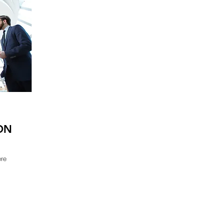
ON
bre