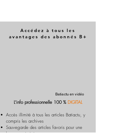
Accédez à tous les
avantages des abonnés B+
Batiactu en vidéo
L’info professionnelle 100 %
DIGITAL
Accès illimité à tous les articles Batiactu, y
compris les archives
Sauvegarde des articles favoris pour une
lecture optimisée