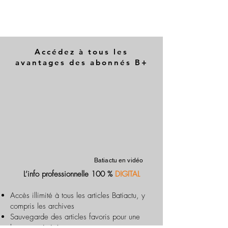
Accédez à tous les
avantages des abonnés B+
Batiactu en vidéo
L’info professionnelle 100 %
DIGITAL
Accès illimité à tous les articles Batiactu, y
compris les archives
Sauvegarde des articles favoris pour une
lecture optimisée