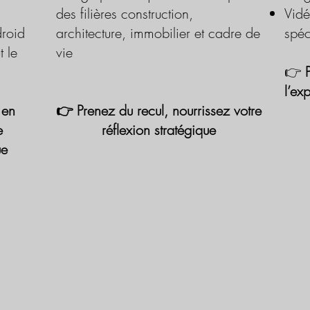
des filières construction,
Vidé
roid
architecture, immobilier et cadre de
spéc
t le
vie
👉
l’ex
 en
👉 Prenez du recul, nourrissez votre
e
réflexion stratégique
ue