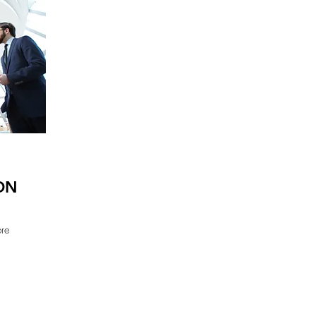
ON
bre