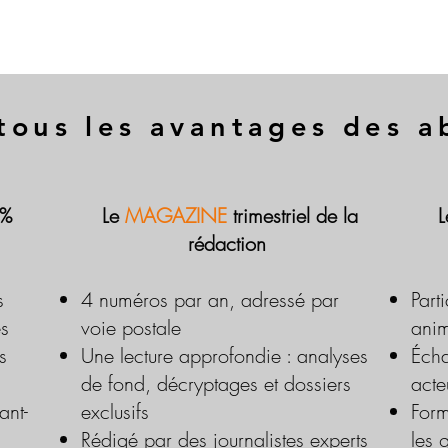
tous les avantages des 
 %
Le
MAGAZINE
trimestriel de la
rédaction
s
4 numéros par an, adressé par
Part
es
voie postale
anim
s
Une lecture approfondie : analyses
Écha
de fond, décryptages et dossiers
acte
ant-
exclusifs
Form
Rédigé par des journalistes experts
les 