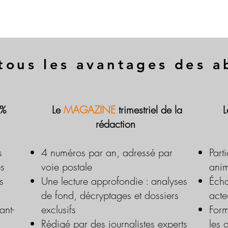
tous les avantages des 
 %
Le
MAGAZINE
trimestriel de la
rédaction
s
4 numéros par an, adressé par
Part
es
voie postale
anim
s
Une lecture approfondie : analyses
Écha
de fond, décryptages et dossiers
acte
ant-
exclusifs
Form
Rédigé par des journalistes experts
les 