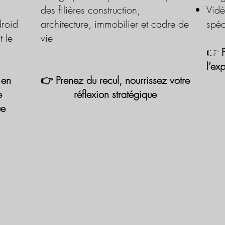
des filières construction,
Vidé
roid
architecture, immobilier et cadre de
spéc
t le
vie
👉
l’ex
 en
👉 Prenez du recul, nourrissez votre
e
réflexion stratégique
ue