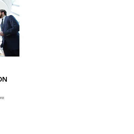
ON
bre