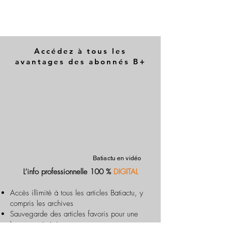
Accédez à tous les
avantages des abonnés B+
Batiactu en vidéo
L’info professionnelle 100 %
DIGITAL
Accès illimité à tous les articles Batiactu, y
compris les archives
Sauvegarde des articles favoris pour une
lecture optimisée