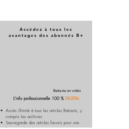
Accédez à tous les
avantages des abonnés B+
Batiactu en vidéo
L’info professionnelle 100 %
DIGITAL
Accès illimité à tous les articles Batiactu, y
compris les archives
Sauvegarde des articles favoris pour une
lecture optimisée