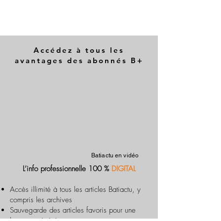
Accédez à tous les
avantages des abonnés B+
Batiactu en vidéo
L’info professionnelle 100 %
DIGITAL
Accès illimité à tous les articles Batiactu, y
compris les archives
Sauvegarde des articles favoris pour une
lecture optimisée