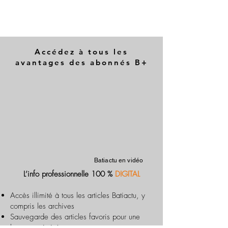
Accédez à tous les
avantages des abonnés B+
Batiactu en vidéo
L’info professionnelle 100 %
DIGITAL
Accès illimité à tous les articles Batiactu, y
compris les archives
Sauvegarde des articles favoris pour une
lecture optimisée